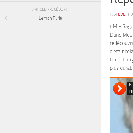
ARTICLE PRÉCÉDENT
PAR
EVE
· P
Lemon Furia
#MesSages
Dans Mes S
redécouvri
c’était cel
Un échange
plus durab