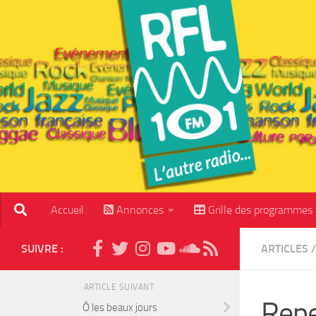
Skip to content
Accueil
Annonces
Grille des programmes
SUIVRE :
ARTICLES
/
ARTICLE SUIVANT
Repe
Ô les beaux jours