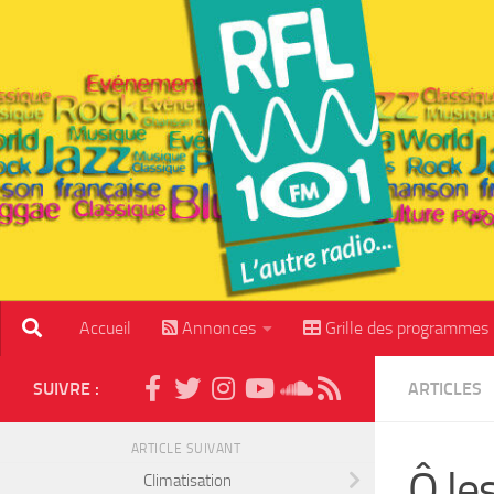
Skip to content
Accueil
Annonces
Grille des programmes
SUIVRE :
ARTICLES
ARTICLE SUIVANT
Ô le
Climatisation