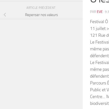
ARTICLE PRÉCÉDENT
PAR
EVE
·
9 
Repenser nos valeurs
Festival Ô
11 juillet >
121 Rue d
Le Festiva
même passi
défendent 
Le Festiva
même passi
défendent l
Parcours É
Public et 
Centre… Mu
biodiversi