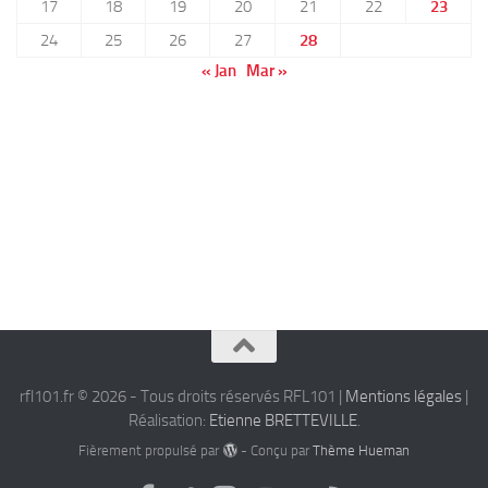
17
18
19
20
21
22
23
24
25
26
27
28
« Jan
Mar »
rfl101.fr © 2026 - Tous droits réservés RFL101 |
Mentions légales
|
Réalisation:
Etienne BRETTEVILLE
.
Fièrement propulsé par
- Conçu par
Thème Hueman