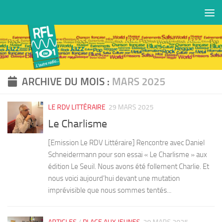
Skip to content
ARCHIVE DU MOIS :
MARS 2025
LE RDV LITTÉRAIRE
29 MARS 2025
Le Charlisme
[Emission Le RDV Littéraire] Rencontre avec Daniel
Schneidermann pour son essai « Le Charlisme » aux
édition Le Seuil. Nous avons été follement Charlie. Et
nous voici aujourd’hui devant une mutation
imprévisible que nous sommes tentés...