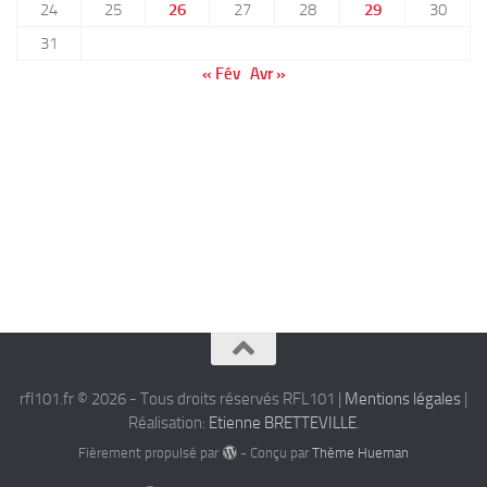
24
25
26
27
28
29
30
31
« Fév
Avr »
rfl101.fr © 2026 - Tous droits réservés RFL101 |
Mentions légales
|
Réalisation:
Etienne BRETTEVILLE
.
Fièrement propulsé par
- Conçu par
Thème Hueman