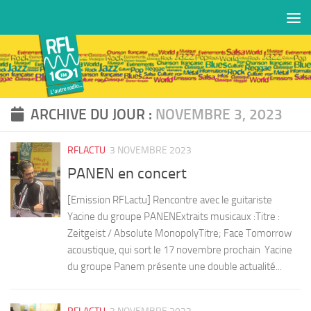
Skip to content
ARCHIVE DU JOUR :
NOVEMBRE 3, 2023
RFLACTU
3 NOVEMBRE 2023
PANEN en concert
[Emission RFLactu] Rencontre avec le guitariste
Yacine du groupe PANENExtraits musicaux :Titre :
Zeitgeist / Absolute MonopolyTitre; Face Tomorrow
acoustique, qui sort le 17 novembre prochain Yacine
du groupe Panem présente une double actualité...