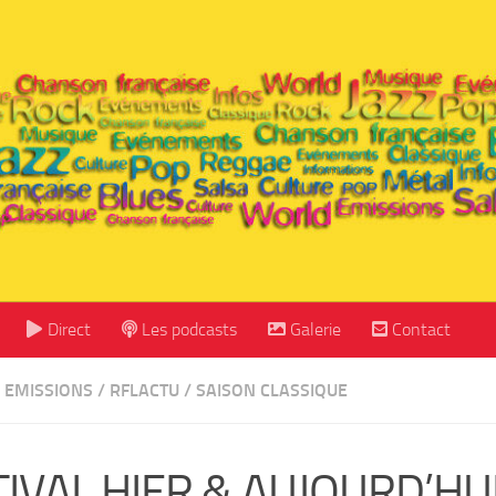
Direct
Les podcasts
Galerie
Contact
EMISSIONS
/
RFLACTU
/
SAISON CLASSIQUE
TIVAL HIER & AUJOURD’HU