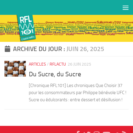
Skip to content
ARCHIVE DU JOUR :
JUIN 26, 2025
ARTICLES
/
RFLACTU
26 JUIN 2025
Du Sucre, du Sucre
[Chronique RFL101] Les chroniques Que Choisir 37
pour les consommateurs par Philippe bénévole UFC !
Sucre ou édulcorants : entre dessert et désillusion !