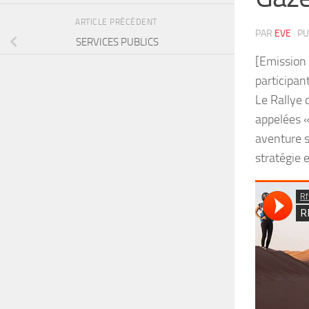
ARTICLE PRÉCÉDENT
PAR
EVE
· P
SERVICES PUBLICS
[Emission 
participan
Le Rallye 
appelées «
aventure s
stratégie e