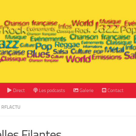
Direct
Les podcasts
Galerie
Contact
RFLACTU
lles Filantes