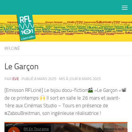
Skip to content
RFLCINÉ
Le Garçon
PAR
EVE
· PUBLIÉ
8 MARS 2025
· MIS À JOUR
8 MARS 2025
[Emisson RFLciné] Le bijou docu-fiction
»Le Garçon »📽
de ce printemps
Il sort en salle le 26 mars et avant-
1ère aux Cinémas Studio – Tours en présence de
#ZabouBreitman, son ingénieuse réalisatrice !