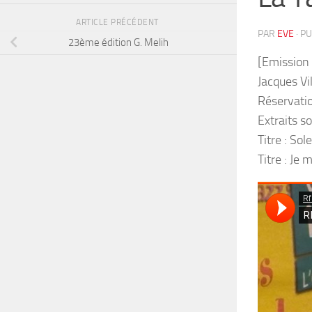
ARTICLE PRÉCÉDENT
PAR
EVE
· P
23ème édition G. Melih
[Emission 
Jacques Vi
Réservatio
Extraits s
Titre : Sol
Titre : J