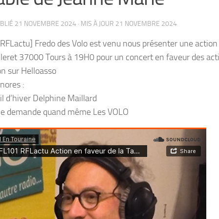
UBLIÉ
21 NOVEMBRE 2024
· MIS À JOUR
21 NOVEMBRE 2024
RFLactu] Fredo des Volo est venu nous présenter une action 
lleret 37000 Tours à 19H0 pour un concert en faveur des acti
n sur Helloasso
onores :
eil d’hiver Delphine Maillard
e me demande quand même Les VOLO