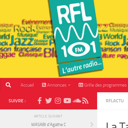
Skip to content
Accueil
Annonces
Grille des programmes
SUIVRE :
RFLACTU
ARTICLE SUIVANT
La T
WASABI d’Agathe C