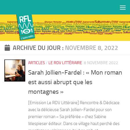
Skip to content
ARCHIVE DU JOUR :
NOVEMBRE 8, 2022
ARTICLES
/
LE RDV LITTÉRAIRE
8 NOVEMBRE 2022
Sarah Jollien-Fardel : « Mon roman
est aussi abrupt que les
montagnes »
[Emission Le RDV Littéraire] Rencontre & Dédicace
avec la délicieuse Sarah Jollien-Fardel pour son
premier roman « Sa préférée » chez Sabine
Wespieser éditeur. Dans ce village haut perché des