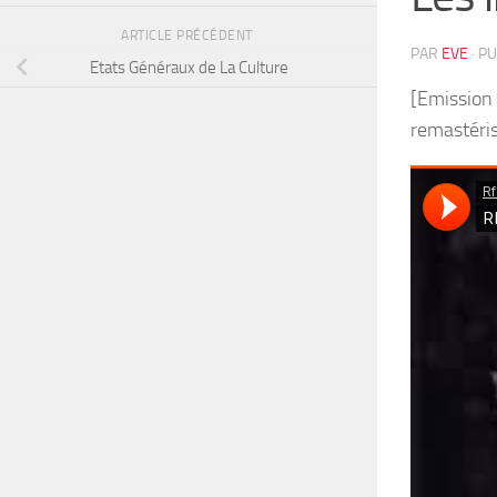
ARTICLE PRÉCÉDENT
PAR
EVE
· P
Etats Généraux de La Culture
[Emission 
remastéri