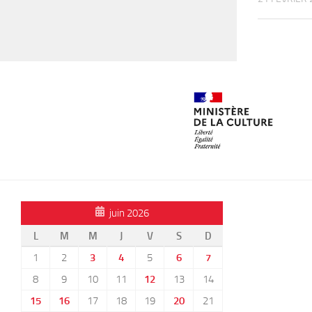
juin 2026
L
M
M
J
V
S
D
1
2
3
4
5
6
7
8
9
10
11
12
13
14
15
16
17
18
19
20
21