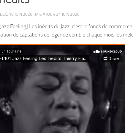
UBLIÉ
16 JUIN 2026
· MIS À JOUR
21 JUIN 2026
Jazz Feeling] Les inédits du Jazz, c’est le fonds de commerc
sation de captations de légende comble chaque mois les mél