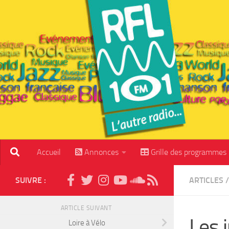
Skip to content
Accueil
Annonces
Grille des programmes
SUIVRE :
ARTICLES
/
ARTICLE SUIVANT
Les 
Loire à Vélo