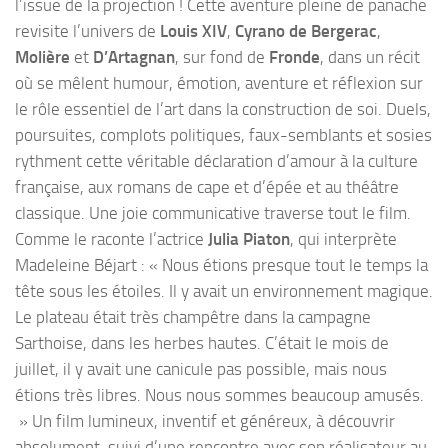
l’issue de la projection ! Cette aventure pleine de panache
revisite l’univers de
Louis XIV
,
Cyrano de Bergerac
,
Molière
et
D’Artagnan
, sur fond de
Fronde
, dans un récit
où se mêlent humour, émotion, aventure et réflexion sur
le rôle essentiel de l’art dans la construction de soi. Duels,
poursuites, complots politiques, faux-semblants et sosies
rythment cette véritable déclaration d’amour à la culture
française, aux romans de cape et d’épée et au théâtre
classique. Une joie communicative traverse tout le film.
Comme le raconte l’actrice
Julia Piaton
, qui interprète
Madeleine Béjart : « Nous étions presque tout le temps la
tête sous les étoiles. Il y avait un environnement magique.
Le plateau était très champêtre dans la campagne
Sarthoise, dans les herbes hautes. C’était le mois de
juillet, il y avait une canicule pas possible, mais nous
étions très libres. Nous nous sommes beaucoup amusés.
» Un film lumineux, inventif et généreux, à découvrir
absolument, suivi d’une rencontre avec son réalisateur au