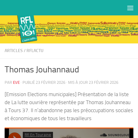
Skip to content
ARTICLES
/
RFLACTU
Thomas Jouhannaud
PAR
EVE
· PUBLIÉ
23 FÉVRIER 2026
· MIS À JOUR
23 FÉVRIER 2026
[Emission Elections municipales] Présentation de la liste
de La lutte ouvrière représentée par Thomas Jouhanneau
à Tours 37. Il n’abandonne pas les préoccupations sociales
et économiques de tous les travailleurs