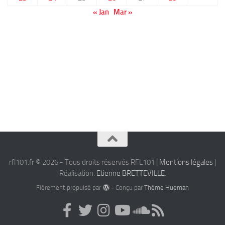
« Jan
Mar »
rfl101.fr © 2026 - Tous droits réservés RFL101 |
Mentions légales
|
Réalisation:
Etienne BRETTEVILLE
.
Fièrement propulsé par
- Conçu par
Thème Hueman