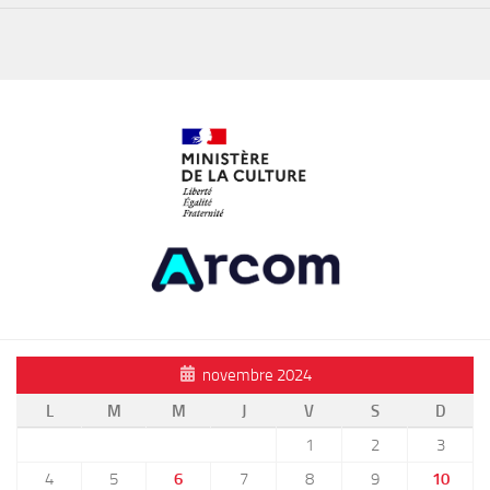
novembre 2024
L
M
M
J
V
S
D
1
2
3
4
5
6
7
8
9
10