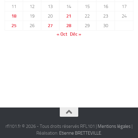
11
12
13
14
15
16
17
18
19
20
21
22
23
24
25
26
27
28
29
30
« Oct
Déc »
rfl101.fr © 2026 - Tous droits réservés RFL101 |
Mentions légales
|
Réalisation:
Etienne BRETTEVILLE
.