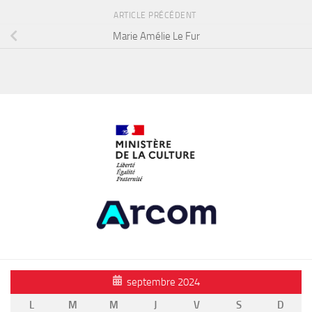
ARTICLE PRÉCÉDENT
Marie Amélie Le Fur
septembre 2024
L
M
M
J
V
S
D