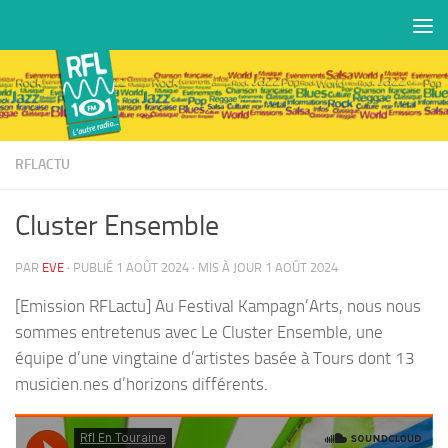
Skip to content
RFLACTU
Cluster Ensemble
PAR
EVE
· PUBLIÉ
1 AOÛT 2024
· MIS À JOUR
1 AOÛT 2024
[Emission RFLactu] Au Festival Kampagn’Arts, nous nous
sommes entretenus avec Le Cluster Ensemble, une
équipe d’une vingtaine d’artistes basée à Tours dont 13
musicien.nes d’horizons différents.