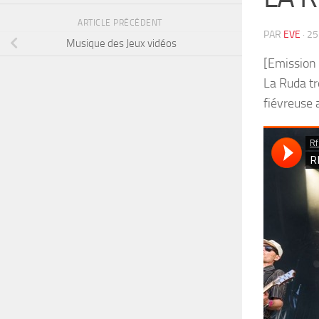
ARTICLE PRÉCÉDENT
PAR
EVE
·
25
Musique des Jeux vidéos
[Emission 
La Ruda tr
fiévreuse 