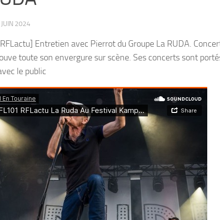
 JUIN 2024
RFLactu] Entretien avec Pierrot du Groupe La RUDA. Concert
ouve toute son envergure sur scène. Ses concerts sont port
avec le public