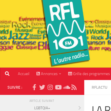
Skip to content
Accueil
Annonces
Grille des programmes
SUIVRE :
RFLACTU
ARTICLE SUIVANT
LA 
LGBTQIA+