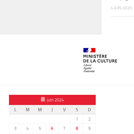
4 JUIN 2025
juin 2024
L
M
M
J
V
S
D
1
2
3
4
5
6
7
8
9