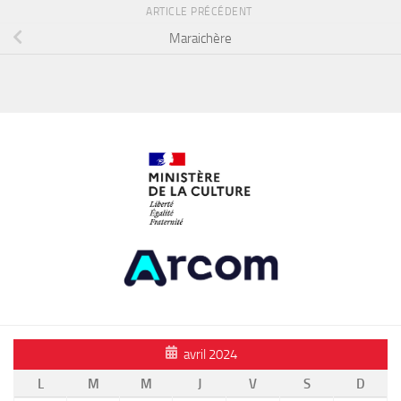
ARTICLE PRÉCÉDENT
Maraichère
avril 2024
L
M
M
J
V
S
D