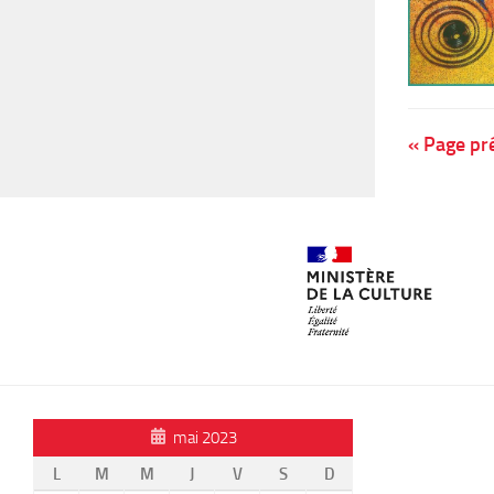
« Page pr
mai 2023
L
M
M
J
V
S
D