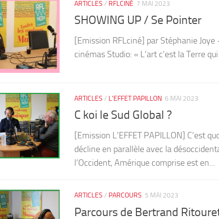
ARTICLES
/
RFLCINÉ
7 MAI 2023
SHOWING UP / Se Pointer
[Emission RFLciné] par Stéphanie Joye –
cinémas Studio: « L’art c’est la Terre qui 
ARTICLES
/
L'EFFET PAPILLON
6 MAI 2023
C koi le Sud Global ?
[Emission L’EFFET PAPILLON] C’est quoi 
décline en parallèle avec la désocciden
l’Occident, Amérique comprise est en...
ARTICLES
/
PARCOURS
5 MAI 2023
Parcours de Bertrand Ritoure