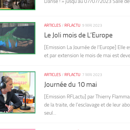
Danse ! » jusqu’au 07/07/2023 Salle de
ARTICLES
/
RFLACTU
9 MAI 2023
Le Joli mois de L’Europe
[Emission La Journée de l’Europe] Elle 
et par extension le mois de mai est deven
ARTICLES
/
RFLACTU
7 MAI 2023
Journée du 10 mai
[Emission RFLactu] par Thierry Flamman
de la traite, de l’esclavage et de leur ab
seul...