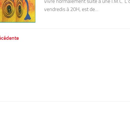
vivre normalement suite à une I.M.C. L’
vendredis à 20H, est de...
écédente