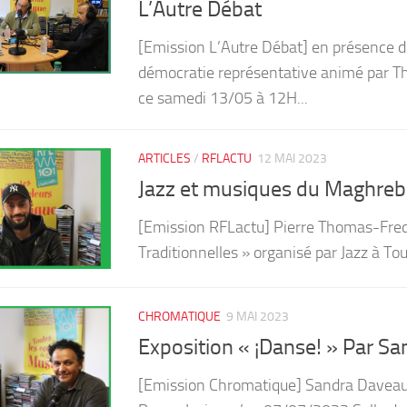
L’Autre Débat
[Emission L’Autre Débat] en présence de
démocratie représentative animé par Thi
ce samedi 13/05 à 12H...
ARTICLES
/
RFLACTU
12 MAI 2023
Jazz et musiques du Maghreb
[Emission RFLactu] Pierre Thomas-Fredo
Traditionnelles » organisé par Jazz à To
CHROMATIQUE
9 MAI 2023
Exposition « ¡Danse! » Par S
[Emission Chromatique] Sandra Daveau 