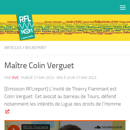
Skip to content
ARTICLES
/
RFLREPORT
Maître Colin Verguet
PAR
EVE
· PUBLIÉ
27 MAI 2023
· MIS À JOUR
27 MAI 2023
[Emission RFLreport] L’invité de Thierry Flammant est
Colin Verguet. Cet avocat au barreau de Tours, défend
notamment les intérêts de Ligue des droits de l’Homme