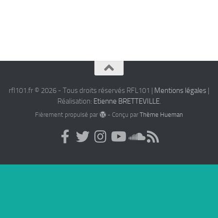
rfl101.fr © 2026 - Tous droits réservés RFL101 |
Mentions légales
|
Réalisation:
Etienne BRETTEVILLE
.
Fièrement propulsé par
- Conçu par
Thème Hueman