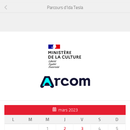
Parcours d’Ida Tesla
mars 2023
L
M
M
J
V
S
D
1
2
3
4
5