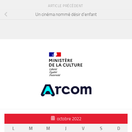
ARTICLE PRÉCÉDENT
Un cinéma nommé désir d’enfant
octobre 2022
L
M
M
J
V
S
D