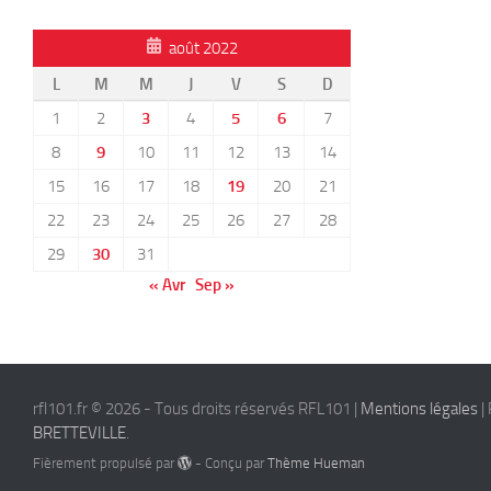
août 2022
L
M
M
J
V
S
D
1
2
3
4
5
6
7
8
9
10
11
12
13
14
15
16
17
18
19
20
21
22
23
24
25
26
27
28
29
30
31
« Avr
Sep »
rfl101.fr © 2026 - Tous droits réservés RFL101 |
Mentions légales
| 
BRETTEVILLE
.
Fièrement propulsé par
- Conçu par
Thème Hueman