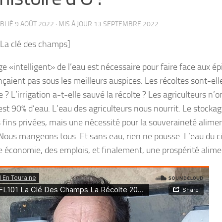
UBLIÉ
9 AOÛT 2022
· MIS À JOUR
13 SEPTEMBRE 2022
 La clé des champs]
e «intelligent» de l’eau est nécessaire pour faire face aux 
çaient pas sous les meilleurs auspices. Les récoltes sont-elle
? L’irrigation a-t-elle sauvé la récolte ? Les agriculteurs n’on
est 90% d’eau. L’eau des agriculteurs nous nourrit. Le stockag
 fins privées, mais une nécessité pour la souveraineté alimen
us mangeons tous. Et sans eau, rien ne pousse. L’eau du ciel
e économie, des emplois, et finalement, une prospérité alime