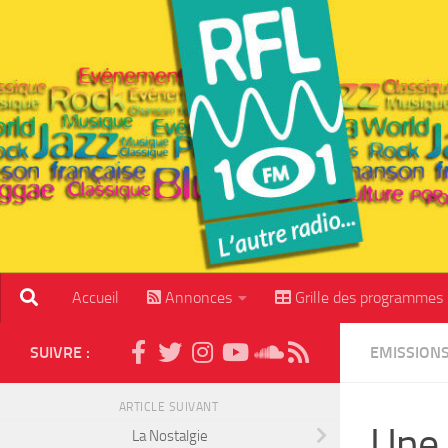
Skip to content
Accueil
Annonces
Grille des programmes
SUIVRE :
EMISSION
ARTICLE SUIVANT
Une 
La Nostalgie