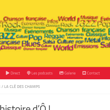
Direct
Les podcasts
Galerie
Contact
S
/
LA CLÉ DES CHAMPS
histoire d’Ô !