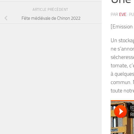
ARTICLE PRÉCÉDENT
PAR
EVE
· P
Fête médiévale de Chinon 2022
[Emission
Un stockag
ne s’annon
sécheresse 
tomate, c’
à quelques
commun. No
toute notr